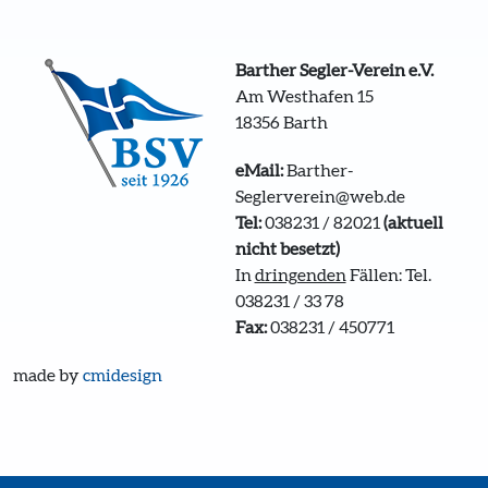
Barther Segler-Verein e.V.
Am Westhafen 15
18356 Barth
eMail:
Barther-
Seglerverein@web.de
Tel:
038231 / 82021
(aktuell
nicht besetzt)
In
dringenden
Fällen: Tel.
038231 / 33 78
Fax:
038231 / 450771
made by
cmidesign