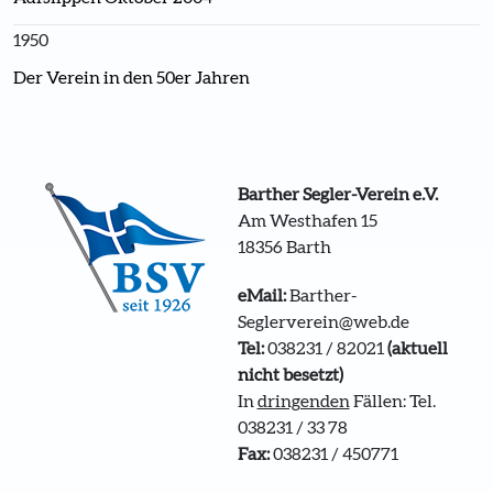
1950
Der Verein in den 50er Jahren
Barther Segler-Verein e.V.
Am Westhafen 15
18356 Barth
eMail:
Barther-
Seglerverein@web.de
Tel:
038231 / 82021
(aktuell
nicht besetzt)
In
dringenden
Fällen: Tel.
038231 / 33 78
Fax:
038231 / 450771