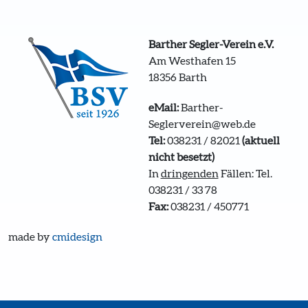
Barther Segler-Verein e.V.
Am Westhafen 15
18356 Barth
eMail:
Barther-
Seglerverein@web.de
Tel:
038231 / 82021
(aktuell
nicht besetzt)
In
dringenden
Fällen: Tel.
038231 / 33 78
Fax:
038231 / 450771
made by
cmidesign