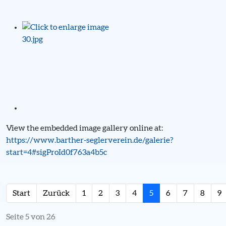
View the embedded image gallery online at:
https://www.barther-seglerverein.de/galerie?
start=4#sigProId0f763a4b5c
Start
Zurück
1
2
3
4
5
6
7
8
9
Seite 5 von 26